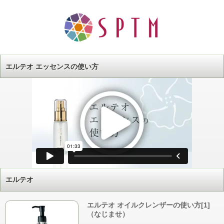
エルテオ エッセンスの使い方
エルテオ
エルテオ オイルクレンザーの使い方[1]
（なじませ）